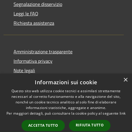
Segnalazione disservizio
Leggi le FAQ
Richiesta assistenza
Amministrazione trasparente
Informativa privacy
Note legali
×
Dichiarazione di accessibilità
Informazioni sui cookie
Questo sito web utilizza cookie tecnici e assimilati strettamente
necessari al corretto funzionamento e alla navigazione del sito,
nonché un cookie tecnico analitico al solo fine di elaborare
informazioni statistiche, aggregate e anonime.
RSS
Copyright © 2026 • Comune di
Per maggiori dettagli, può consultare la cookie policy al seguente
link
Accessibilità
Fara Gera d'Adda • Powered by
Privacy
Municipium
Accesso
•
RIFIUTA TUTTO
ACCETTA TUTTO
Cookie
redazione