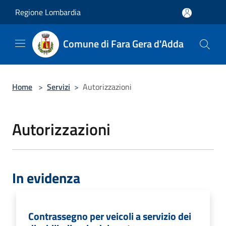
Salta al contenuto principale
Regione Lombardia
Comune di Fara Gera d'Adda
Home
>
Servizi
>
Autorizzazioni
Autorizzazioni
In evidenza
Contrassegno per veicoli a servizio dei