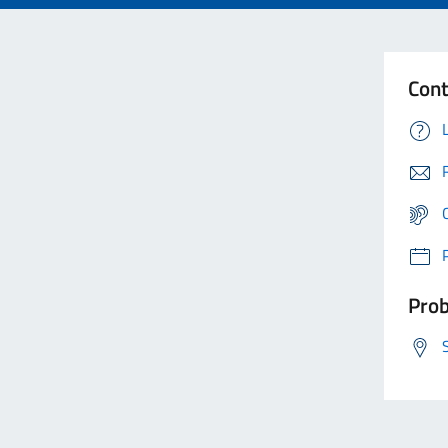
Cont
Prob