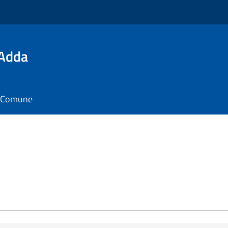
'Adda
il Comune