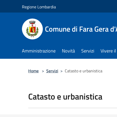
Salta al contenuto principale
Regione Lombardia
Comune di Fara Gera d
Amministrazione
Novità
Servizi
Vivere 
Home
>
Servizi
>
Catasto e urbanistica
Catasto e urbanistica