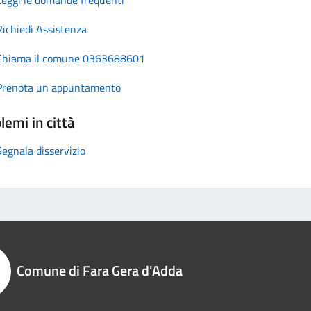
Richiedi Assistenza
Chiama il comune 0363688601
Prenota un appuntamento
lemi in città
Segnala disservizio
Comune di Fara Gera d'Adda