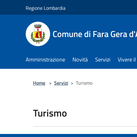
Salta al contenuto principale
Regione Lombardia
Comune di Fara Gera d
Amministrazione
Novità
Servizi
Vivere 
Home
>
Servizi
>
Turismo
Turismo