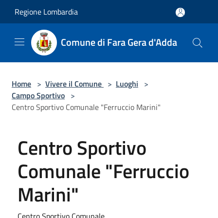
Salta al contenuto principale
Regione Lombardia
Comune di Fara Gera d'Adda
Home
>
Vivere il Comune
>
Luoghi
>
Campo Sportivo
>
Centro Sportivo Comunale "Ferruccio Marini"
Centro Sportivo
Comunale "Ferruccio
Marini"
Centro Sportivo Comunale