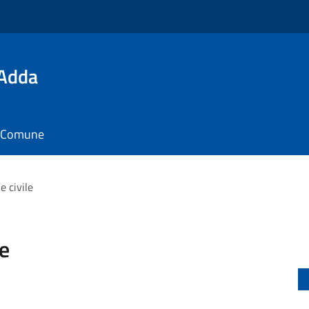
'Adda
il Comune
e civile
le