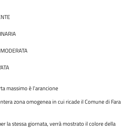
SENTE
DINARIA
tà MODERATA
VATA
lerta massimo è l’arancione
 all'intera zona omogenea in cui ricade il Comune di Fara
à per la stessa giornata, verrà mostrato il colore della