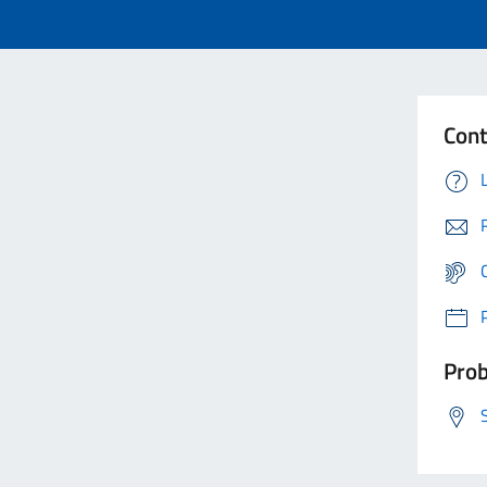
Cont
Prob