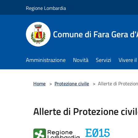
Salta al contenuto principale
Regione Lombardia
Comune di Fara Gera d
Amministrazione
Novità
Servizi
Vivere 
Home
>
Protezione civile
>
Allerte di Protezion
Allerte di Protezione civi