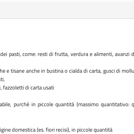
i pasti, come: resti di frutta, verdura e alimenti, avanzi di
 the e tisane anche in
bustina
o
cialda
di
carta, gusci di moll
ti,
 fazzoletti di carta usati
dabile, purché in piccole quantità (massimo quantitativo: 
gine domestica (es. fiori recisi), in piccole quantità