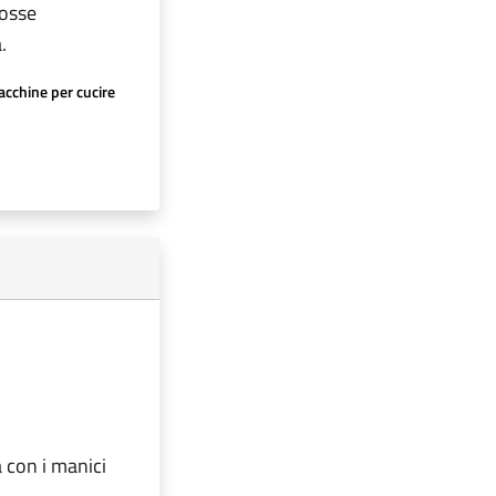
fosse
.
cchine per cucire
ta con i manici