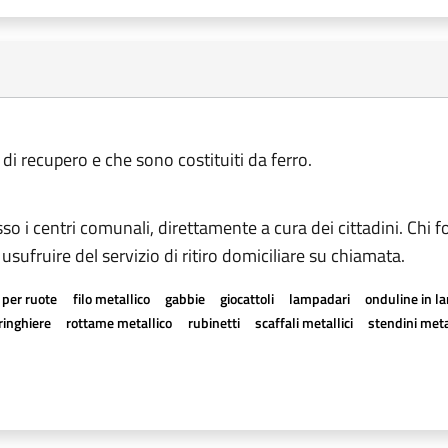
 di recupero e che sono costituiti da ferro.
esso i centri comunali, direttamente a cura dei cittadini. Chi f
 usufruire del servizio di ritiro domiciliare su chiamata.
 per ruote
filo metallico
gabbie
giocattoli
lampadari
onduline in l
ringhiere
rottame metallico
rubinetti
scaffali metallici
stendini metal