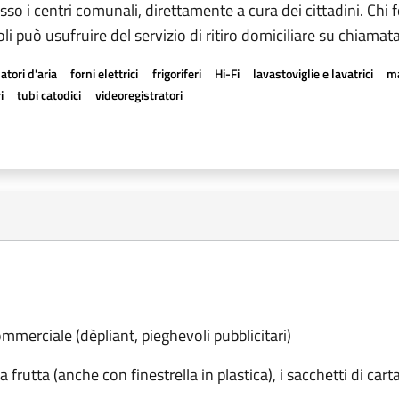
sso i centri comunali, direttamente a cura dei cittadini. Chi 
li può usufruire del servizio di ritiro domiciliare su chiamata
atori d'aria
forni elettrici
frigoriferi
Hi-Fi
lavastoviglie e lavatrici
ma
i
tubi catodici
videoregistratori
commerciale (dèpliant, pieghevoli pubblicitari)
la frutta (anche con finestrella in plastica), i sacchetti di car