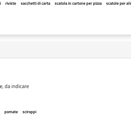
i
riviste
sacchetti di carta
scatola in cartone per pizza
scatole per al
e, da indicare
e
pomate
sciroppi