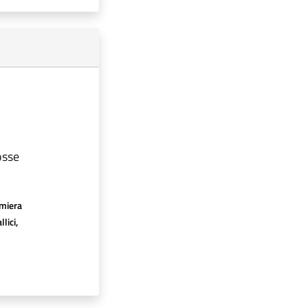
osse
amiera
lici,