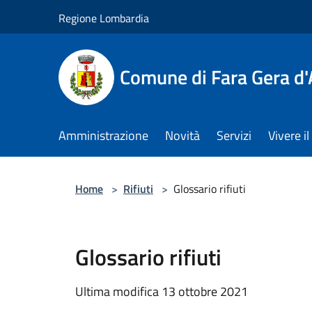
Salta al contenuto principale
Regione Lombardia
Comune di Fara Gera d
Amministrazione
Novità
Servizi
Vivere 
Home
>
Rifiuti
>
Glossario rifiuti
Glossario rifiuti
Ultima modifica 13 ottobre 2021