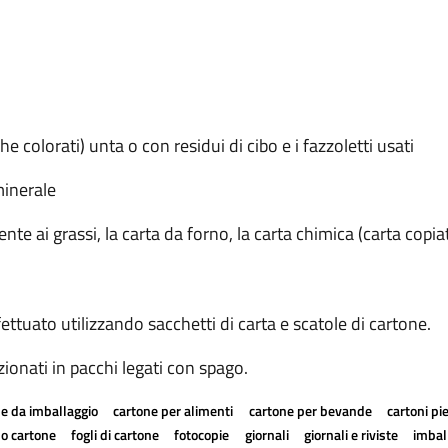
che colorati) unta o con residui di cibo e i fazzoletti usati
minerale
tente ai grassi, la carta da forno, la carta chimica (carta copia
ettuato utilizzando sacchetti di carta e scatole di cartone.
zionati in pacchi legati con spago.
e da imballaggio
cartone per alimenti
cartone per bevande
cartoni pi
a o cartone
fogli di cartone
fotocopie
giornali
giornali e riviste
imball