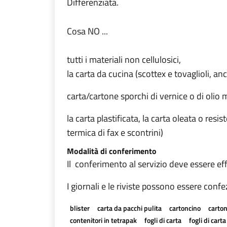
Differenziata.
Cosa NO ...
tutti i materiali non cellulosici,
la carta da cucina (scottex e tovaglioli, an
carta/cartone sporchi di vernice o di olio 
la carta plastificata, la carta oleata o resis
termica di fax e scontrini)
Modalità di conferimento
Il conferimento al servizio deve essere eff
I giornali e le riviste possono essere confe
blister
carta da pacchi pulita
cartoncino
carton
contenitori in tetrapak
fogli di carta
fogli di cart