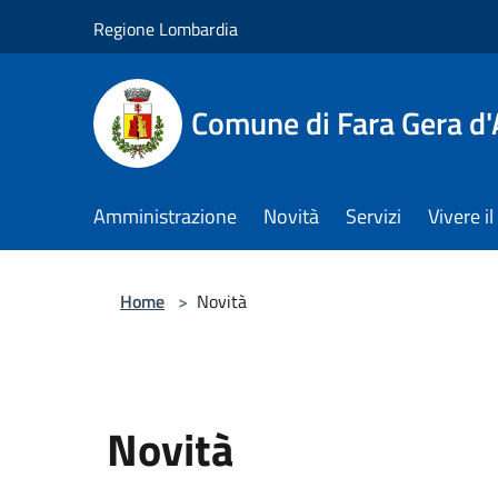
Salta al contenuto principale
Regione Lombardia
Comune di Fara Gera d
Amministrazione
Novità
Servizi
Vivere 
Home
>
Novità
Novità