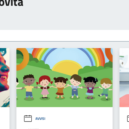
ovità
AVVISI