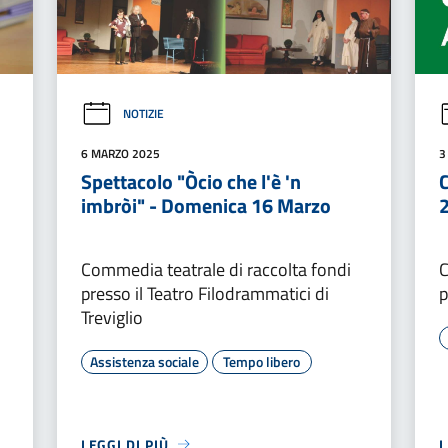
NOTIZIE
6 MARZO 2025
3
Spettacolo "Òcio che l'è 'n
imbròi" - Domenica 16 Marzo
Commedia teatrale di raccolta fondi
C
presso il Teatro Filodrammatici di
p
Treviglio
Assistenza sociale
Tempo libero
LEGGI DI PIÙ
L