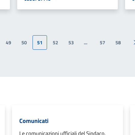
49
50
51
52
53
...
57
58
ina precedente
Comunicati
Le comunicazioni ufficiali del Sindaco,