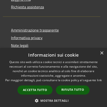
Richiesta assistenza
Amministrazione trasparente
Informativa privacy
Note legali
×
Dichiarazione di accessibilità
Informazioni sui cookie
Questo sito web utilizza cookie tecnici e assimilati strettamente
necessari al corretto funzionamento e alla navigazione del sito,
nonché un cookie tecnico analitico al solo fine di elaborare
informazioni statistiche, aggregate e anonime.
RSS
Copyright © 2026 • Comune di
Per maggiori dettagli, può consultare la cookie policy al seguente
link
Accessibilità
Fara Gera d'Adda • Powered by
Privacy
Municipium
Accesso
•
RIFIUTA TUTTO
ACCETTA TUTTO
Cookie
redazione
Mappa del sito
MOSTRA DETTAGLI